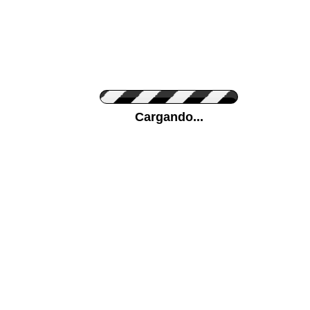
Personaliza el Color del Vinilo
Cargando...
Color de su pared
Mas...
Pon tu foto de Fondo
SUBIR
Personaliza la Medida (ancho x alto)