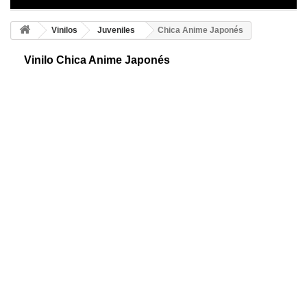
Vinilos
Juveniles
Chica Anime Japonés
Vinilo Chica Anime Japonés
Vinilo juvenil, chica anime. Un fantástico diseño creado en perspectiva
para dar viveza y realidad a tus ambientes. Material de alta calidad y
resistencia.