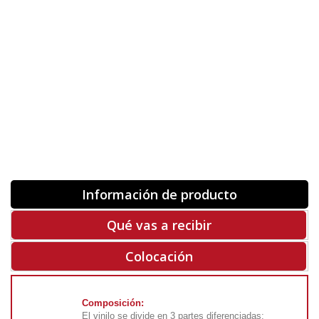
Orientación
ORIGINAL
INVERTIR
-
+
Unidades
Antes 00.00 €
Hoy
00.00 €
COMPRAR
-50%
Rf. V8278
Información de producto
Qué vas a recibir
Colocación
Composición:
El vinilo se divide en 3 partes diferenciadas: