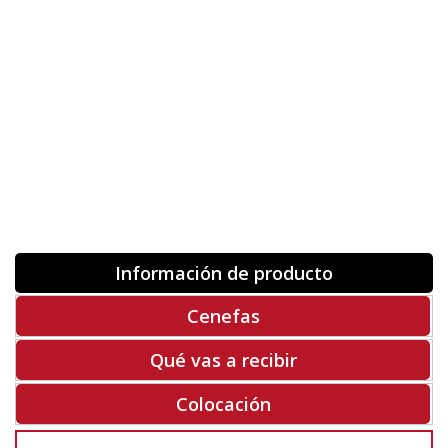
Orientación
ORIGINAL
INVERTIR
-
+
Unidades
Antes 00.00 €
Hoy
00.00 €
COMPRAR
-50%
Rf. V9773
Información de producto
Cenefas
Qué vas a recibir
Colocación