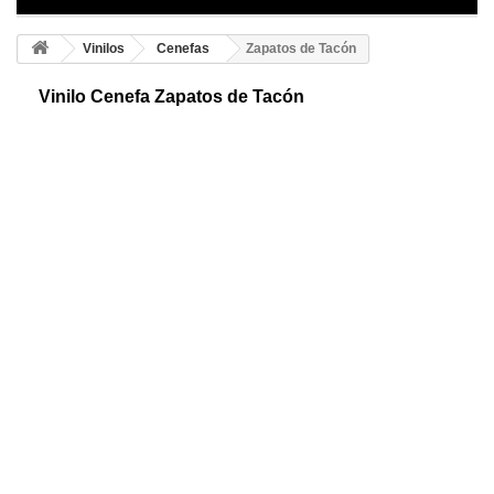
Vinilos
Cenefas
Zapatos de Tacón
Vinilo Cenefa Zapatos de Tacón
Cenefas adhesivas de zapatos. Una original cenefa con una secuencia
de zapatos de tacón. Ideal para ofrecer personalidad a tu espacio
¡Marca la diferencia!