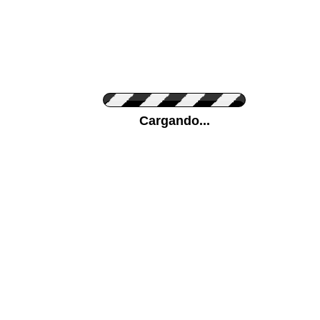
Personaliza el Color del Vinilo
Cargando...
Color de su pared
Mas...
Pon tu foto de Fondo
SUBIR
Personaliza la Medida (ancho x alto)