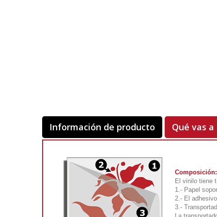
Información de producto
Qué vas a 
Composición:
El vinilo tiene
1.- Papel sopor
2.- El adhesivo
3.- Transportad
La transportad