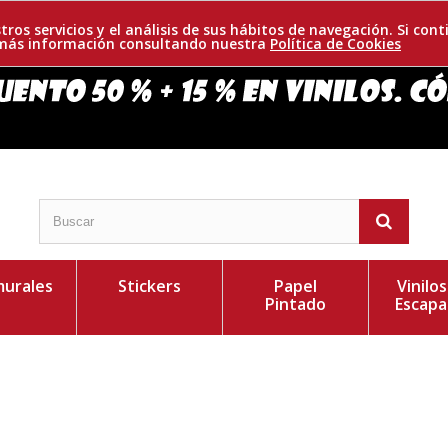
tros servicios y el análisis de sus hábitos de navegación. Si c
r más información consultando nuestra
Política de Cookies
urales
Stickers
Papel
Vinilo
Pintado
Escapa
jer gato. Justiciera con grandes habilidades,
Personaliza el Colo