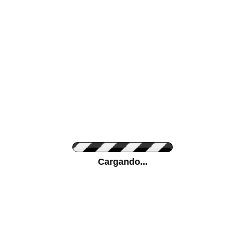
Color de su pared
Pon tu foto de Fo
Cargando...
Personaliza la Med
Orientación