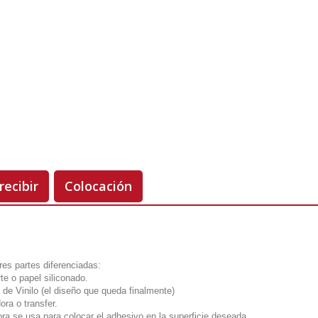
Unidades
Antes 00.00 €
Hoy
00.00 €
-50%
recibir
Colocación
 tres partes diferenciadas:
te o papel siliconado.
 de Vinilo (el diseño que queda finalmente)
ora o transfer.
ora se usa para colocar el adhesivo en la superficie deseada.