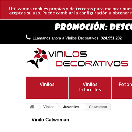
Utilizamos cookies propias y de terceros para mejorar nues
aceptas su uso. Puede cambiar la configuración u obtene
LLámanos ahora a Vinilos Decorativos:
924.951.202
Vinilos
Vinilos
Fotom
Infantiles
Vinilos
Juveniles
Catwoman
Vinilo Catwoman
Adhesivo juvenil de Catwoman. Una heroína de comic DC La mu
aunque originalmente se mostro como ladrona de joyas.