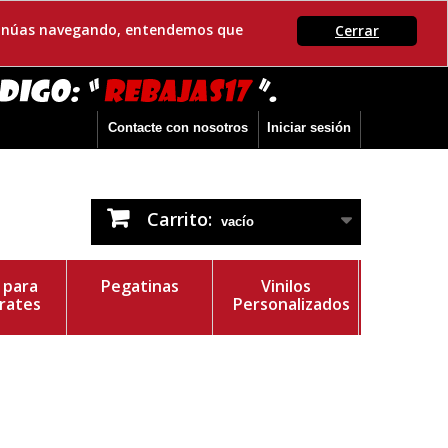
ontinúas navegando, entendemos que
Cerrar
Contacte con nosotros
Iniciar sesión
Carrito:
vacío
s para
Pegatinas
Vinilos
rates
Personalizados
r del Vinilo