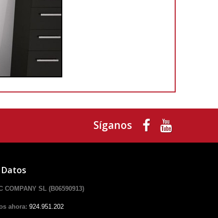
Síganos
 Datos
 COMPANY SL (B06590913)
os ahora:
924.951.202