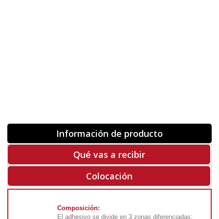
Orientación
ORIGINAL
INVERTIR
-
+
Unidades
Antes 00.00 €
Hoy
00.00 €
COMPRAR
-50%
Rf. V7574
Información de producto
Qué vas a recibir
Colocación
Composición:
El adhesivo se divide en 3 zonas diferenciadas: