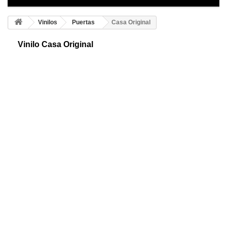
Vinilos
Puertas
Casa Original
Vinilo Casa Original
Original vinilo vintage para decorar puertas. Creativo diseño ideal para
ofrecer personalidad y alegría a tus puertas ¡Disfruta de un ambiente
diferente!