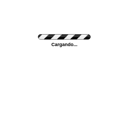
Personaliza el Color del Vinilo
Cargando...
Color de su pared
Mas...
Pon tu foto de Fondo
SUBIR
Personaliza la Medida (ancho x alto)