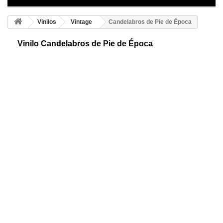
Vinilos
Vintage
Candelabros de Pie de Época
Vinilo Candelabros de Pie de Época
Candelabros adhesivos decorativos de época. Consigue crear tu propio
ambiente vintage. Personaliza de forma divertida y ofrece distinción a tu
hogar.