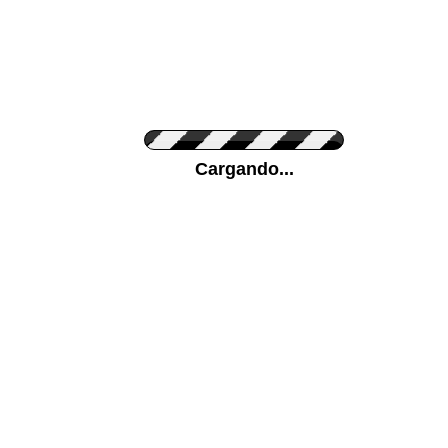
Personaliza el Color del Vinilo
Cargando...
Color de su pared
Mas...
Pon tu foto de Fondo
SUBIR
Personaliza la Medida (ancho x alto)