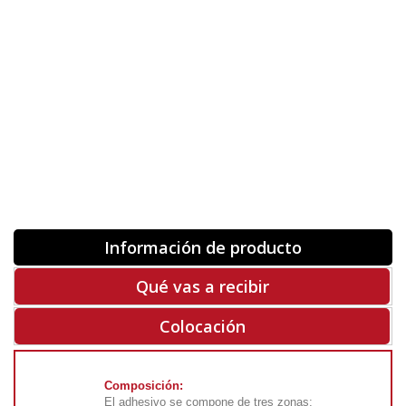
Orientación
ORIGINAL
INVERTIR
-
+
Unidades
Antes 00.00 €
Hoy
00.00 €
COMPRAR
-50%
Rf. V6019
Información de producto
Qué vas a recibir
Colocación
Composición:
El adhesivo se compone de tres zonas: