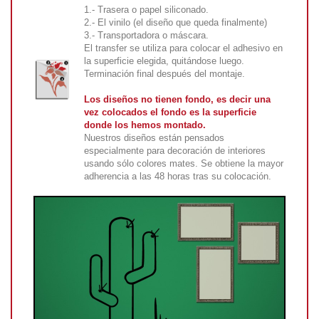
1.- Trasera o papel siliconado.
2.- El vinilo (el diseño que queda finalmente)
3.- Transportadora o máscara.
El transfer se utiliza para colocar el adhesivo en
la superficie elegida, quitándose luego.
Terminación final después del montaje.
Los diseños no tienen fondo, es decir una
vez colocados el fondo es la superficie
donde los hemos montado.
Nuestros diseños están pensados
especialmente para decoración de interiores
usando sólo colores mates. Se obtiene la mayor
adherencia a las 48 horas tras su colocación.