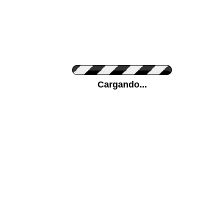
Personaliza el Color del Vinilo
Cargando...
Color de su pared
Mas...
Pon tu foto de Fondo
SUBIR
Personaliza la Medida (ancho x alto)