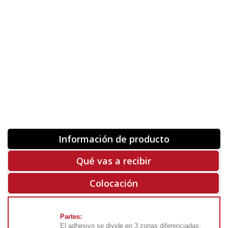
Orientación
ORIGINAL
INVERTIR
-
+
Unidades
Antes 00.00 €
Hoy
00.00 €
COMPRAR
-50%
Rf. V6798
Información de producto
Qué vas a recibir
Colocación
Partes:
El adhesivo se divide en 3 zonas diferenciadas: