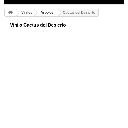
Vinilos
Árboles
Cactus del Desierto
Vinilo Cactus del Desierto
Cactus adhesivo. Curiosas plantas originarias de América y África, hojas
de espinas que soportan condiciones extremas de luz y sequía. Hay
muchas variedades.