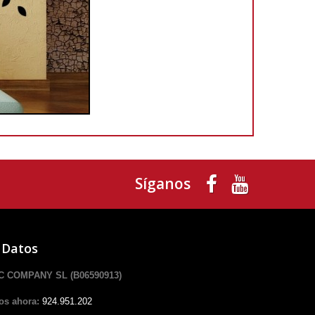
Síganos
 Datos
 COMPANY SL (B06590913)
os ahora:
924.951.202