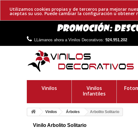
Utilizamos cookies propias y de terceros para mejorar nues
aceptas su uso. Puede cambiar la configuración u obtene
LLámanos ahora a Vinilos Decorativos:
924.951.202
Vinilos
Vinilos
Fotom
Infantiles
Vinilos
Árboles
Arbolito Solitario
Vinilo Arbolito Solitario
Hermoso vinilo de un pequeño árbol otoñal. Te mostramos un s
sencilla colocación e ideal para pegar en paredes.