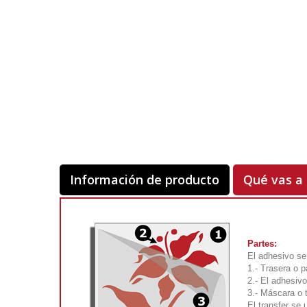
Información de producto
Qué vas a 
Partes:
El adhesivo se 
1.- Trasera o p
2.- El adhesivo
3.- Máscara o 
El transfer se 