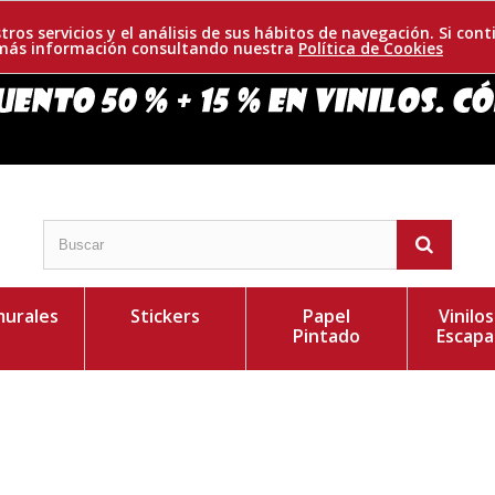
tros servicios y el análisis de sus hábitos de navegación. Si c
r más información consultando nuestra
Política de Cookies
urales
Stickers
Papel
Vinilo
Pintado
Escapa
encillo y elegante árbol con hojas cayendo. De
Personaliza el Colo