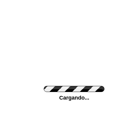
Color de su pared
Pon tu foto de Fo
Cargando...
Personaliza la Med
Orientación