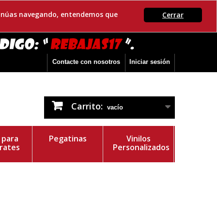
ontinúas navegando, entendemos que
Cerrar
Contacte con nosotros
Iniciar sesión
Carrito:
vacío
s para
Pegatinas
Vinilos
rates
Personalizados
r del Vinilo