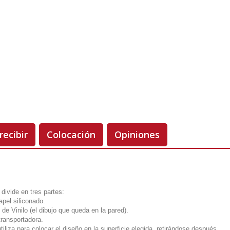
Unidades
Antes 00.00 €
Hoy
00.00 €
-50%
recibir
Colocación
Opiniones
divide en tres partes:
apel siliconado.
 de Vinilo (el dibujo que queda en la pared).
transportadora.
utiliza para colocar el diseño en la superficie elegida, retirándose después.