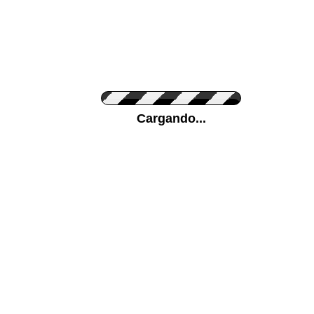
Personaliza el Color del Vinilo
Cargando...
Color de su pared
Mas...
Pon tu foto de Fondo
SUBIR
Personaliza la Medida (ancho x alto)