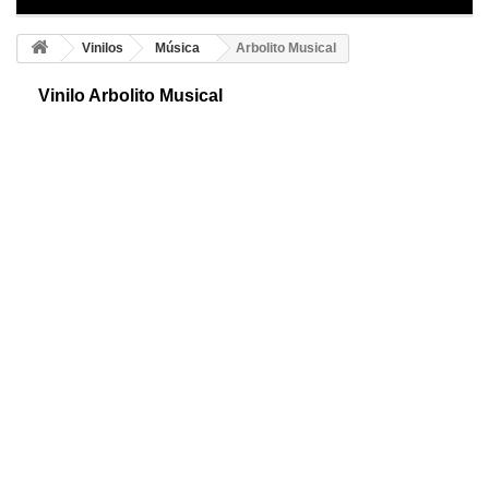
Vinilos
Música
Arbolito Musical
Vinilo Arbolito Musical
Árbol adhesivo musical ¡Diviértete decorando! Te presentamos un
original árbol compuesto de animadas notas musicales, claves de Sol y
claves de Fa.