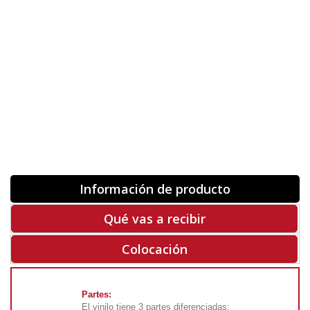
Orientación
ORIGINAL
INVERTIR
-
+
Unidades
Antes 00.00 €
Hoy
00.00 €
COMPRAR
-50%
Rf. V7260
Información de producto
Qué vas a recibir
Colocación
Partes:
El vinilo tiene 3 partes diferenciadas: