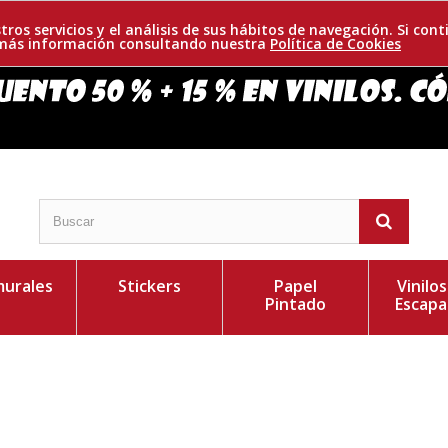
tros servicios y el análisis de sus hábitos de navegación. Si c
r más información consultando nuestra
Política de Cookies
urales
Stickers
Papel
Vinilo
Pintado
Escapa
ánica de familia judía. Su registro vocal fue descrito
Personaliza el Colo