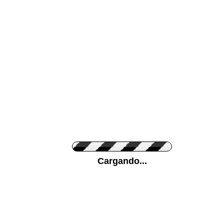
Color de su pared
Pon tu foto de Fo
Cargando...
Personaliza la Med
Orientación