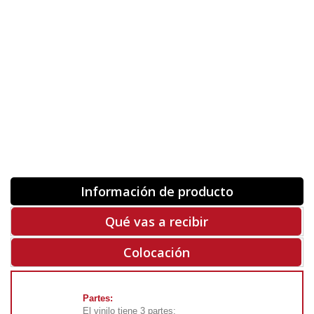
Orientación
ORIGINAL
INVERTIR
-
+
Unidades
Antes 00.00 €
Hoy
00.00 €
COMPRAR
-50%
Rf. V5226
Información de producto
Qué vas a recibir
Colocación
Partes:
El vinilo tiene 3 partes: