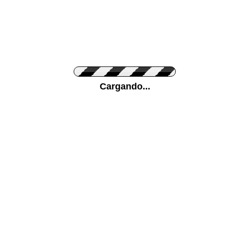
Personaliza el Color del Vinilo
Cargando...
Color de su pared
Mas...
Pon tu foto de Fondo
SUBIR
Personaliza la Medida (ancho x alto)