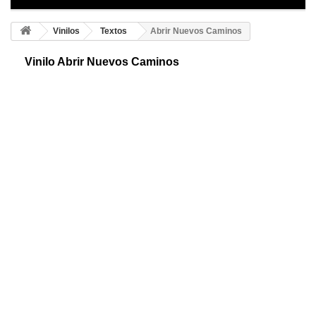
Vinilos
Textos
Abrir Nuevos Caminos
Vinilo Abrir Nuevos Caminos
Frases adhesivas decorativas. Un divertido diseño motivacional, para
que cada día te llenes de energía. Nuestro material es resistente y de
alta calidad.