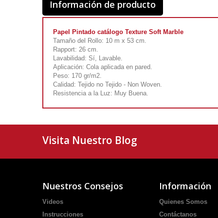
Información de producto
Papel Pintado catálogo Texture Soft Marble
Tamaño del Rollo: 10 m x 53 cm.
Rapport: 26 cm.
Lavabilidad: Sí, Lavable.
Aplicación: Cola aplicada en pared.
Peso: 170 gr/m2.
Calidad: Tejido no Tejido - Non Woven.
Resistencia a la Luz: Muy Buena.
Visita Nuestro Blog
Nuestros Consejos
Información
Videos
Quienes Somos
Instrucciones
Contáctanos