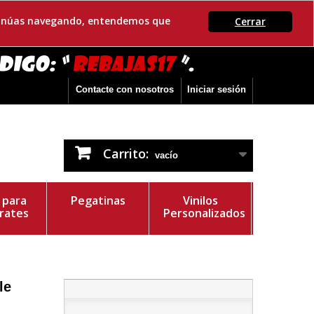
ontinúas navegando, entendemos que
Cerrar
Contacte con nosotros
Iniciar sesión
Carrito:
vacío
s para
Pegatinas
Vinilos
rates
Personalizados
le