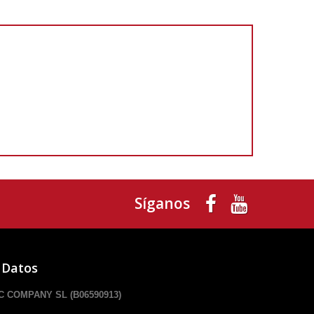
Síganos
 Datos
 COMPANY SL (B06590913)