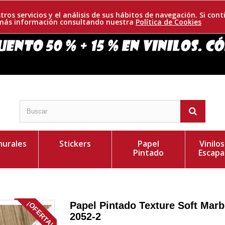
tros servicios y el análisis de sus hábitos de navegación. Si c
r más información consultando nuestra
Política de Cookies
urales
Stickers
Papel
Vinilo
Pintado
Escapa
¡OFERTA!
Papel Pintado Texture Soft Marb
2052-2