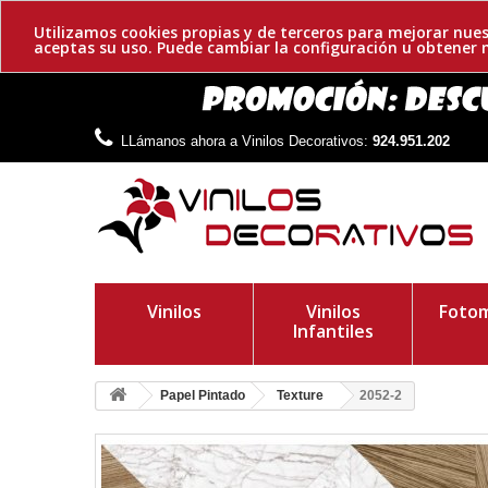
Utilizamos cookies propias y de terceros para mejorar nues
aceptas su uso. Puede cambiar la configuración u obtene
LLámanos ahora a Vinilos Decorativos:
924.951.202
Vinilos
Vinilos
Fotom
Infantiles
Papel Pintado
Texture
2052-2