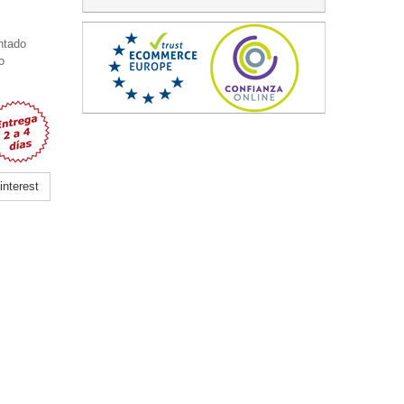
ntado
o
nterest