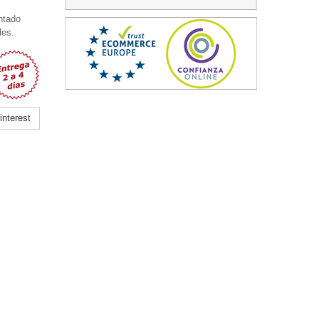
ntado
les.
nterest