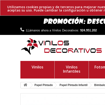
Utilizamos cookies propias y de terceros para mejorar nues
aceptas su uso. Puede cambiar la configuración u obtene
LLámanos ahora a Vinilos Decorativos:
924.951.202
Vinilos
Vinilos
Fotom
Infantiles
Papel Pintado
Papel Pintado Infantil
Bimbal