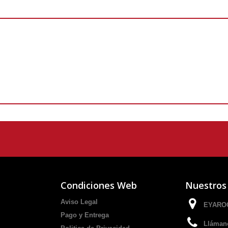
Condiciones Web
Nuestros
Aviso Legal
EYAROC
Pago y Entrega
Lláman