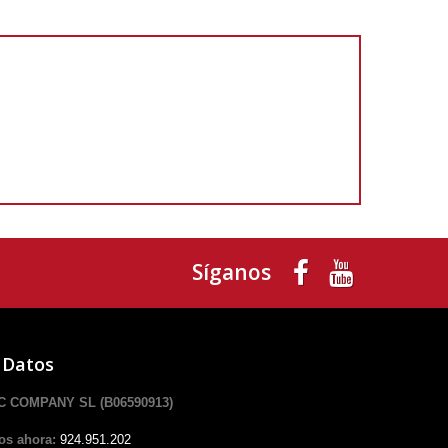
Síganos
 Datos
 COMPANY SL (B06590913)
os ahora:
924.951.202