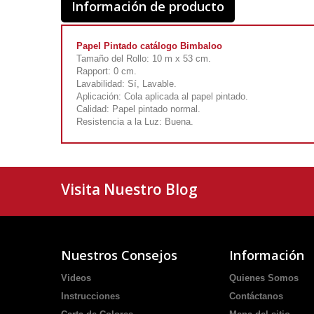
Información de producto
Papel Pintado catálogo Bimbaloo
Tamaño del Rollo: 10 m x 53 cm.
Rapport: 0 cm.
Lavabilidad: Sí, Lavable.
Aplicación: Cola aplicada al papel pintado.
Calidad: Papel pintado normal.
Resistencia a la Luz: Buena.
Visita Nuestro Blog
Nuestros Consejos
Información
Videos
Quienes Somos
Instrucciones
Contáctanos