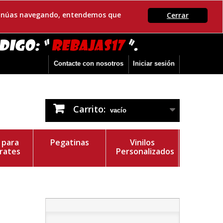
ontinúas navegando, entendemos que
Cerrar
Contacte con nosotros
Iniciar sesión
Carrito:
vacío
s para
Pegatinas
Vinilos
rates
Personalizados