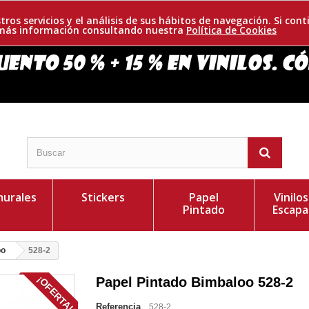
tros servicios y el análisis de sus hábitos de navegación. Si c
r más información consultando nuestra
Política de Cookies
urales
Stickers
Papel
Vinilo
Pintado
Escapa
oo
528-2
¡OFERTA!
Papel Pintado Bimbaloo 528-2
Referencia
528-2