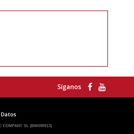
Síganos
 Datos
 COMPANY SL (B06590913)