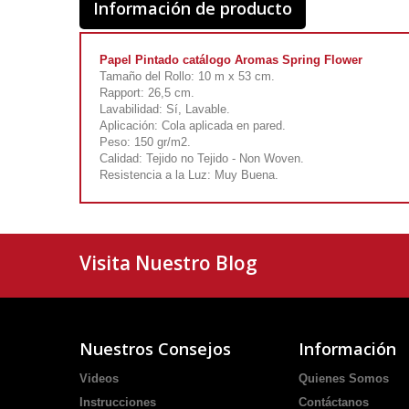
Información de producto
Papel Pintado catálogo Aromas Spring Flower
Tamaño del Rollo: 10 m x 53 cm.
Rapport: 26,5 cm.
Lavabilidad: Sí, Lavable.
Aplicación: Cola aplicada en pared.
Peso: 150 gr/m2.
Calidad: Tejido no Tejido - Non Woven.
Resistencia a la Luz: Muy Buena.
Visita Nuestro Blog
Nuestros Consejos
Información
Videos
Quienes Somos
Instrucciones
Contáctanos