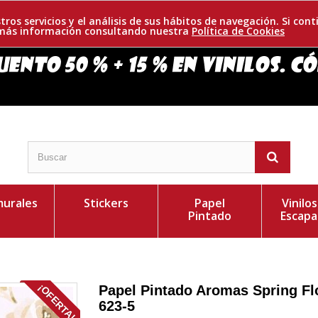
tros servicios y el análisis de sus hábitos de navegación. Si c
r más información consultando nuestra
Política de Cookies
urales
Stickers
Papel
Vinilo
Pintado
Escapa
¡OFERTA!
Papel Pintado Aromas Spring F
623-5