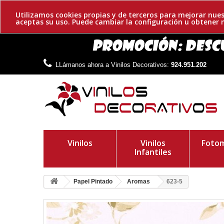
Utilizamos cookies propias y de terceros para mejorar nues
aceptas su uso. Puede cambiar la configuración u obtene
LLámanos ahora a Vinilos Decorativos:
924.951.202
Vinilos
Vinilos
Fotom
Infantiles
Papel Pintado
Aromas
623-5