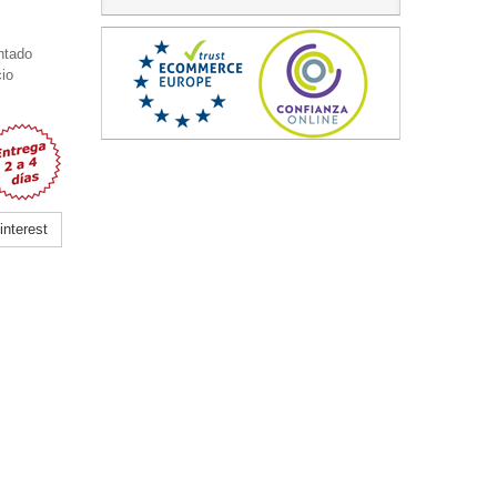
ntado
io
nterest