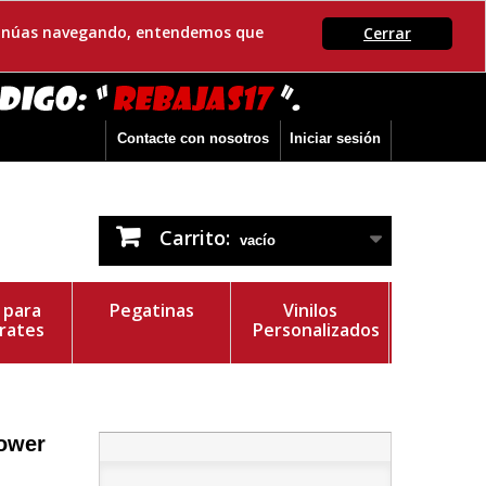
ontinúas navegando, entendemos que
Cerrar
Contacte con nosotros
Iniciar sesión
Carrito:
vacío
s para
Pegatinas
Vinilos
rates
Personalizados
lower