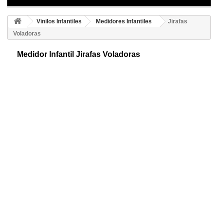
Vinilos Infantiles
Medidores Infantiles
Jirafas
Voladoras
Medidor Infantil Jirafas Voladoras
Medidor adhesivo para infantiles de jirafas voladoras. Ahora puedes
conseguir una decoración única y original, de forma sencilla, económica
y rápida.