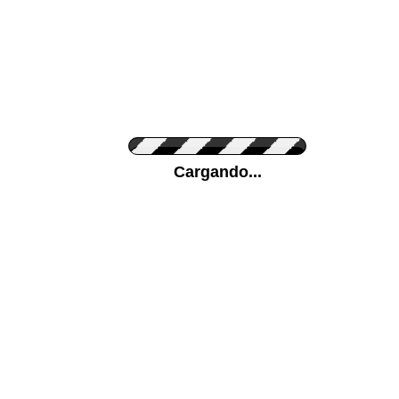
Personaliza el Color del Vinilo
Cargando...
Color de su pared
Mas...
Pon tu foto de Fondo
SUBIR
Personaliza la Medida (ancho x alto)