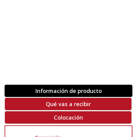
Orientación
ORIGINAL
INVERTIR
-
+
Unidades
Antes 00.00 €
Hoy
00.00 €
COMPRAR
-50%
Rf. V2530
Información de producto
Qué vas a recibir
Colocación