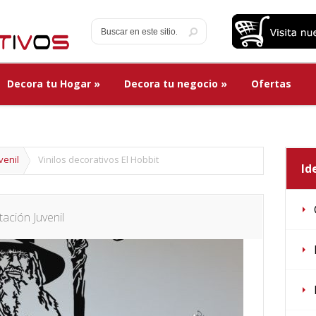
Decora tu Hogar
»
Decora tu negocio
»
Ofertas
Decora tu Hogar
»
Decora tu negocio
»
Ofertas
venil
Vinilos decorativos El Hobbit
Id
ación Juvenil