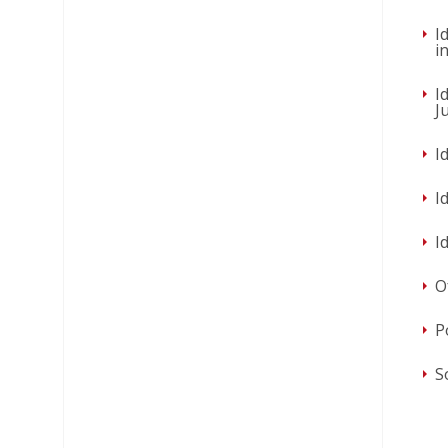
I
i
I
J
I
I
I
O
P
S