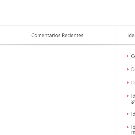
Comentarios Recientes
Ide
C
D
D
I
g
I
I
m