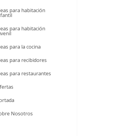
deas para habitación
nfantil
deas para habitación
uvenil
deas para la cocina
deas para recibidores
deas para restaurantes
fertas
ortada
obre Nosotros